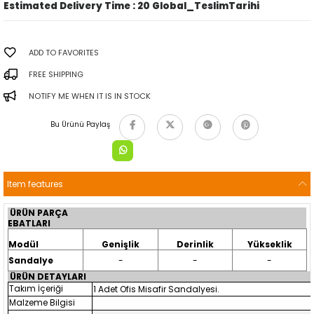
Estimated Delivery Time
:
20 Global_TeslimTarihi
ADD TO FAVORITES
FREE SHIPPING
NOTIFY ME WHEN IT IS IN STOCK
Bu Ürünü Paylaş
Item features
ÜRÜN PARÇA
EBATLARI
Modül
Genişlik
Derinlik
Yükseklik
Sandalye
-
-
-
ÜRÜN DETAYLARI
Takım İçeriği
1 Adet Ofis Misafir Sandalyesi.
Malzeme Bilgisi