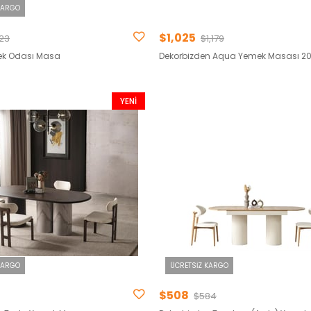
KARGO
$1,025
123
$1,179
ek Odası Masa
Dekorbizden Aqua Yemek Masası 2
YENI
ÜRÜN
KARGO
ÜCRETSIZ KARGO
$508
$584