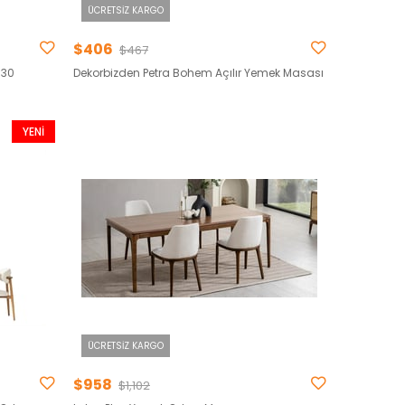
ÜCRETSIZ KARGO
$406
$467
030
Dekorbizden Petra Bohem Açılır Yemek Masası
YENI
ÜRÜN
ÜCRETSIZ KARGO
$958
$1,102