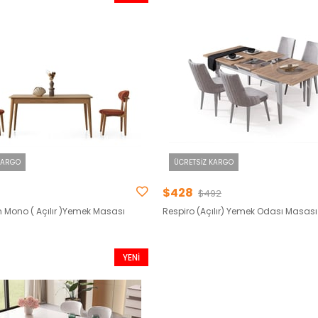
ÜRÜN
KARGO
ÜCRETSIZ KARGO
$428
$492
 Mono ( Açılır )Yemek Masası
Respiro (Açılır) Yemek Odası Masası
YENI
ÜRÜN