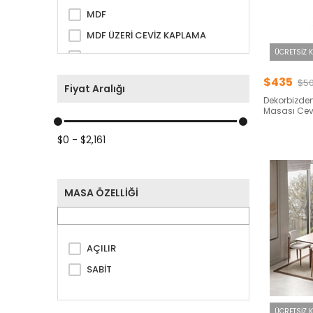
MDF
MDF ÜZERİ CEVİZ KAPLAMA
ÜCRETSIZ 
METAL
SUNTALAM
$435
$5
Fiyat Aralığı
Dekorbizden
Masası Cev
$0 - $2,161
MASA ÖZELLİĞİ
AÇILIR
SABİT
ÜCRETSIZ 