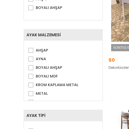
BOYALI AHŞAP
AYAK MALZEMESİ
ÜCRETSIZ 
AHŞAP
AYNA
$0
BOYALI AHŞAP
Dekorbizde
BOYALI MDF
KROM KAPLAMA METAL
METAL
METAL GOLD KAPLAMA
SUNTALAM
AYAK TİPİ