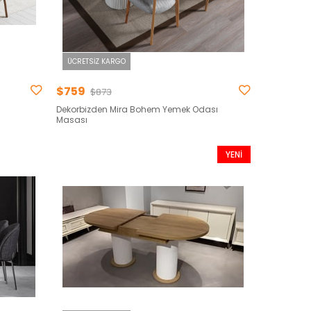
ÜCRETSIZ KARGO
$759
$873
Dekorbizden Mira Bohem Yemek Odası
Masası
YENI
ÜRÜN