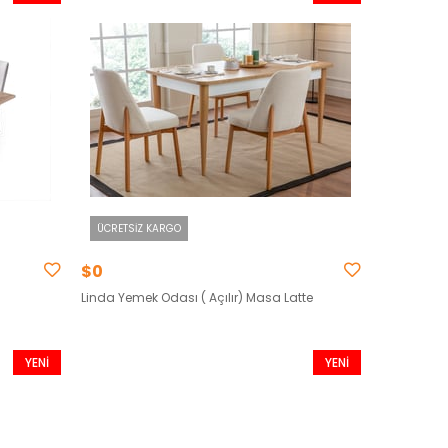
ÜRÜN
ÜRÜN
ÜCRETSIZ KARGO
$0
Linda Yemek Odası ( Açılır) Masa Latte
YENI
YENI
ÜRÜN
ÜRÜN