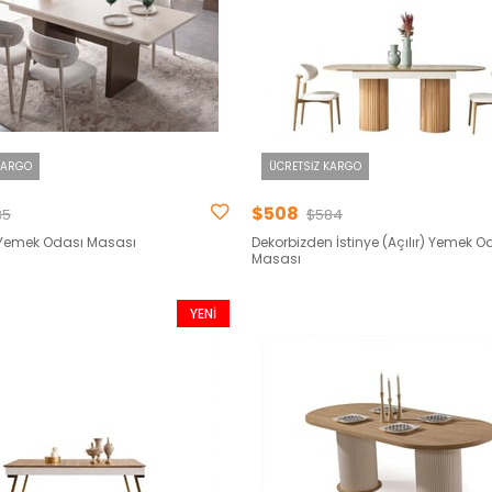
KARGO
ÜCRETSIZ KARGO
$508
35
$584
) Yemek Odası Masası
Dekorbizden İstinye (Açılır) Yemek O
Masası
YENI
ÜRÜN