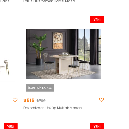
 Odası
Lotus Plus Yemek Odası Masa
YENI
ÜRÜN
ÜCRETSIZ KARGO
$616
$709
Dekorbizden Üsküp Mutfak Masası
YENI
YENI