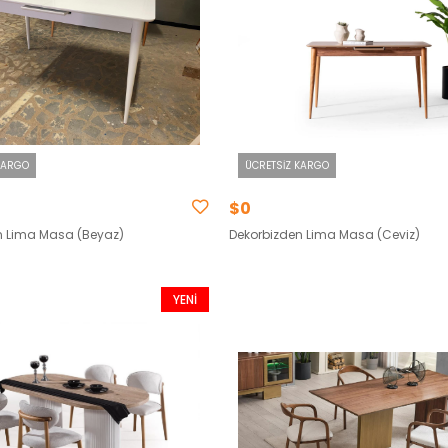
KARGO
ÜCRETSIZ KARGO
$0
n Lima Masa (Beyaz)
Dekorbizden Lima Masa (Ceviz)
YENI
ÜRÜN