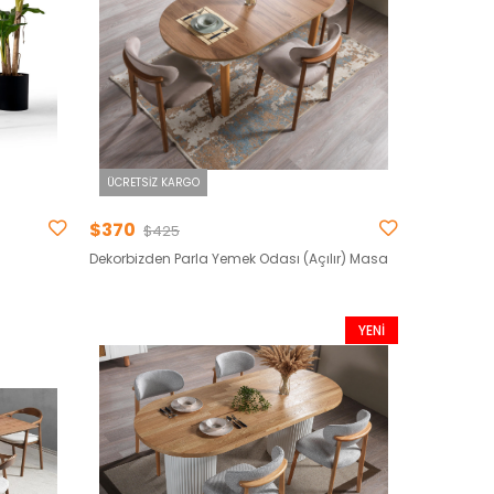
ÜCRETSIZ KARGO
$370
$425
Dekorbizden Parla Yemek Odası (Açılır) Masa
YENI
ÜRÜN