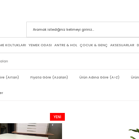
ME KOLTUKLARI
YEMEK ODASI
ANTRE & HOL
ÇOCUK & GENÇ
AKSESUARLAR
D
ları
öre (Artan)
Fiyata Göre (Azalan)
Ürün Adına Göre (A>Z)
Ürün
er
YENI
ÜRÜN