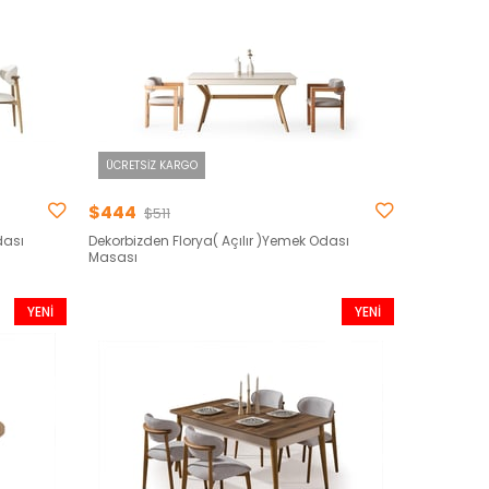
ÜCRETSIZ KARGO
$444
$511
dası
Dekorbizden Florya( Açılır )Yemek Odası
Masası
YENI
YENI
ÜRÜN
ÜRÜN