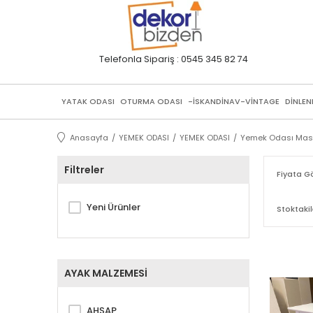
Telefonla Sipariş : 0545 345 82 74
YATAK ODASI
OTURMA ODASI
-İSKANDİNAV-VİNTAGE
DİNLEN
Anasayfa
YEMEK ODASI
YEMEK ODASI
Yemek Odası Masa
Filtreler
Fiyata G
Yeni Ürünler
Stoktakil
AYAK MALZEMESİ
AHŞAP