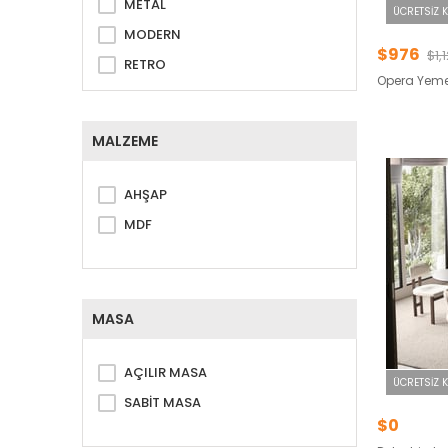
METAL
ÜCRETSIZ 
MODERN
$976
$1,
RETRO
Opera Yem
MALZEME
AHŞAP
MDF
MASA
AÇILIR MASA
ÜCRETSIZ 
SABİT MASA
$0