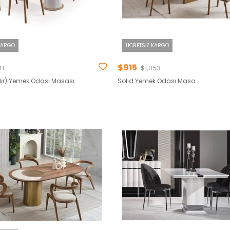
KARGO
ÜCRETSIZ KARGO
$915
41
$1,053
lır) Yemek Odası Masası
Solid Yemek Odası Masa