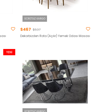
ÜCRETSIZ KARGO
$467
$537
sası
Dekorbizden Rota (Açılır) Yemek Odası Masası
YENI
ÜRÜN
ÜCRETSIZ KARGO