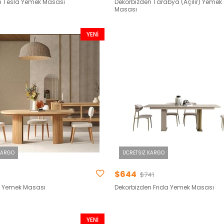
n Tesla Yemek Masası
Dekorbizden Tarabya (Açılır) Yemek
Masası
YENI
ÜRÜN
KARGO
ÜCRETSIZ KARGO
$644
$741
r) Yemek Masası
Dekorbizden Frıda Yemek Masası
YENI