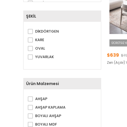
CEVİZ
EKRU
ŞEKİL
GOLD
GRİ
DİKDÖRTGEN
KAHVERENGİ
KARE
ÜCRETSIZ 
KREM
OVAL
KROM
$639
$7
YUVARLAK
SİYAH
Zen (Açılır
Ürün Malzemesi
AHŞAP
AHŞAP KAPLAMA
BOYALI AHŞAP
BOYALI MDF