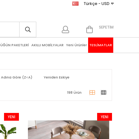
Türkçe - USD
SEPETIM
ÜĞÜN PAKETLERİ
AKILLI MOBİLYALAR
Yeni Ürünler
TESLİMATLAR
 Adına Göre (Z<A)
Yeniden Eskiye
198 Ürün
YENI
YENI
ÜRÜN
ÜRÜN