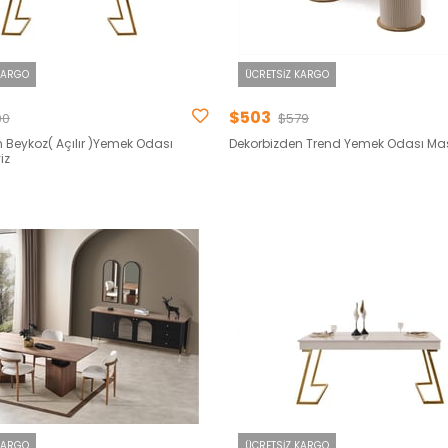
KARGO
ÜCRETSIZ KARGO
$503
00
$579
 Beykoz( Açılır )Yemek Odası
Dekorbizden Trend Yemek Odası Ma
iz
KARGO
ÜCRETSIZ KARGO